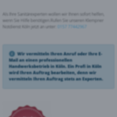
Als Ihre Sanitärexperten wollen wir Ihnen sofort helfen,
wenn Sie Hilfe benötigen.Rufen Sie unseren Klempner
Notdienst Köln jetzt an unter:
0157 77442967
Wir vermitteln Ihren Anruf oder Ihre E-
Mail an einen professionellen
Handwerksbetrieb in Köln. Ein Profi in Köln
wird Ihren Auftrag bearbeiten, denn wir
vermitteln Ihren Auftrag stets an Experten.