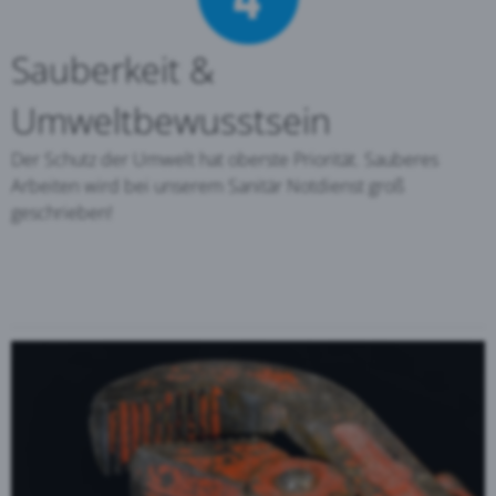
Sauberkeit &
Umweltbewusstsein
Der Schutz der Umwelt hat oberste Priorität. Sauberes
Arbeiten wird bei unserem Sanitär Notdienst groß
geschrieben!