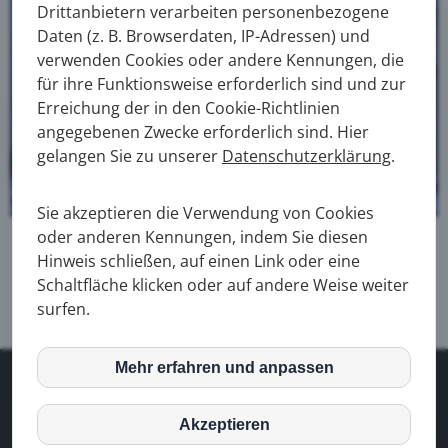
Drittanbietern verarbeiten personenbezogene
Daten (z. B. Browserdaten, IP-Adressen) und
verwenden Cookies oder andere Kennungen, die
für ihre Funktionsweise erforderlich sind und zur
Erreichung der in den Cookie-Richtlinien
angegebenen Zwecke erforderlich sind. Hier
gelangen Sie zu unserer
Datenschutzerklärung
.
Sie akzeptieren die Verwendung von Cookies
oder anderen Kennungen, indem Sie diesen
Kontakt
Hinweis schließen, auf einen Link oder eine
Schaltfläche klicken oder auf andere Weise weiter
surfen.
Mehr erfahren und anpassen
inCMS
© 2025 Sanitär Notdienst Köln
| 24h Klempner Service
Impressum
|
Datenschutz
| Tel:
0157 77442967
Öffnungszeiten: Rund um die Uhr | 7 Tage die Woche
Akzeptieren
Google Fonts
|
www.sanitaernotdienstkoeln.de