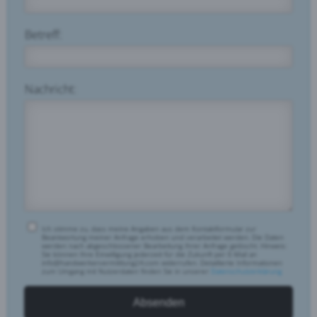
Betreff:
Nachricht:
Ich stimme zu, dass meine Angaben aus dem Kontaktformular zur
Beantwortung meiner Anfrage erhoben und verarbeitet werden. Die Daten
werden nach abgeschlossener Bearbeitung Ihrer Anfrage gelöscht. Hinweis:
Sie können Ihre Einwilligung jederzeit für die Zukunft per E-Mail an
info@handwerkervermittlung24.com widerrufen. Detaillierte Informationen
zum Umgang mit Nutzerdaten finden Sie in unserer
Datenschutzerklärung
Absenden