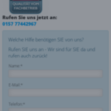
Rufen Sie uns jetzt an:
0157 77442967
Welche Hilfe benötigen SIE von uns?
Rufen SIE uns an - Wir sind für SIE da und
rufen auch zurück!
Name:*
E-Mail:*
Telefon:*