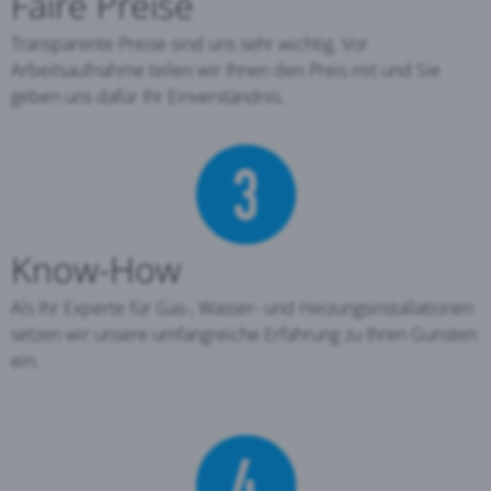
Faire Preise
Transparente Preise sind uns sehr wichtig. Vor
Arbeitsaufnahme teilen wir Ihnen den Preis mit und Sie
geben uns dafür Ihr Einverständnis.
Know-How
Als Ihr Experte für Gas-, Wasser- und Heizungsinstallationen
setzen wir unsere umfangreiche Erfahrung zu Ihren Gunsten
ein.