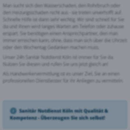
Man sucht sich den Wasserschaden, den Rohrbruch oder
den Heizungsschaden nicht aus - sie treten unverhofft auf.
Schnelle Hilfe ist dann sehr wichtig. Wir sind schnell für Sie
da und Ihnen wird langes Warten am Telefon oder zuhause
erspart. Sie benötigen einen Ansprechpartner, den man
immer erreichen kann, ohne, dass man sich über die Uhrzeit
oder den Wochentag Gedanken machen muss.
Unser 24h Sanitär Notdienst Köln ist immer für Sie da.
Nutzen Sie diesen und rufen Sie uns jetzt gleich an!
Als Handwerkervermittlung ist es unser Ziel, Sie an einen
professionellen Dienstleister für ihr Anliegen zu vermitteln.
Sanitär Notdienst Köln mit Qualität &
Kompetenz - Überzeugen Sie sich selbst!