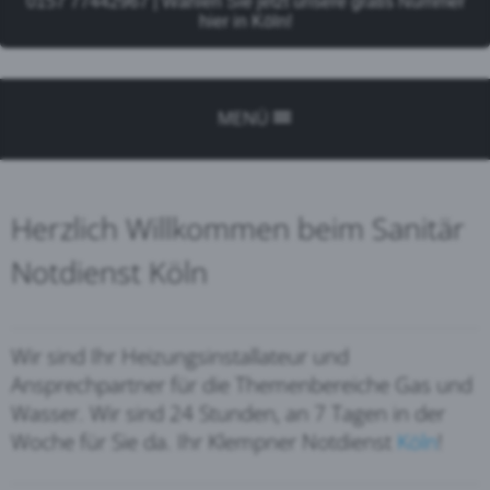
0157 77442967 | Wählen Sie jetzt unsere gratis Nummer
hier in Köln!
MENÜ
Herzlich Willkommen beim Sanitär
Notdienst Köln
Wir sind Ihr Heizungsinstallateur und
Ansprechpartner für die Themenbereiche Gas und
Wasser. Wir sind 24 Stunden, an 7 Tagen in der
Woche für Sie da. Ihr Klempner Notdienst
Köln
!